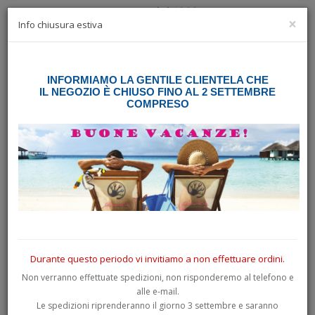
×
☰
Info chiusura estiva
INFORMIAMO LA GENTILE CLIENTELA CHE
IL NEGOZIO È CHIUSO FINO AL 2 SETTEMBRE
BENVENUTO
COMPRESO
benvenuto nel nostro negozio di disegni adesivi dove
ora potrai anche creare le tue grafiche personalizzate!
Oltre ai tanti disegni suddivisi per categorie potrai selezionare molti
articoli personalizzabili grazie al nostro configuratore.
Non c'è alcun obbligo di acquisto e potrai fare tutte le prove che
vuoi, fino a quando non deciderai di concludere l'acquisto.
Durante questo periodo vi invitiamo a non effettuare ordini.
Non verranno effettuate spedizioni, non risponderemo al telefono e
alle e-mail.
Ti auguriamo una buona navigazione e per qualsiasi dubbio ti invitiamo
Le spedizioni riprenderanno il giorno 3 settembre e saranno
a consultare la pagina "
Informazioni
" nell'area nera a fondo pagina.