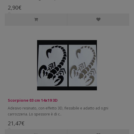
2,90€
Scorpione 03 cm 14x19 3D
Adesivo resinato, con effetto 3D, flessibile e adatto ad ogni
carrozzeria. Lo spessore è di c..
21,47€