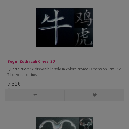
Segni Zodiacali Cinesi 3D
Questo sticker è disponibile solo in colore cromo Dimensioni: cm. 7 x
7 Lo zodiaco cine..
7,32€