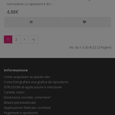
carrozzeria. Lo spessore è di c..
4,88€
1
2
>
>|
Vis. da 1 a 20 di 22 (2 Pagine)
Informazione
Come acquistare su questo sito
Come fotografare una grafica da riprodurre
ISTRUZIONI di applicazione e rimozione
Cartella colori
Dimensioni corrette; come fare?
Misure personalizzate
Applicazione filetti per cerchioni
Pagamenti e spedizioni