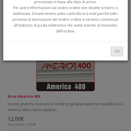
processate in base alla data di arrivo.
DI RICERCA
Per avere informazioni sul vostro ordine non dovete scriverci o
telefonare. Dovete tenere sotto controllo le e-mail perché tutti i
processi di lavorazione del vostro ordine vi saranno comunicati
ordinamento:
Mostra:
all'indirizzo di posta elettronica che avete inserito al momento
dell'ordine.
OK
Arca America 400
Queste grafiche ricalcano le scritte originali presenti sul modello Arca
America 400 e vanno applica..
12,00€
Imponibile: 9,84€