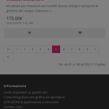
Kit adesivi per Chausson vari modelli Questo disegno ripropone le
grafiche del camper Chausson. I..
175,00€
Imponibile: 143,44€
|<
<
1
2
3
4
5
6
7
8
9
>
>|
Vis. da 81 a 100 di 202 (11 Pagine)
Informazione
Come acquistare su questo sito
Come fotografare una grafica da riprodurre
ISTRUZIONI di applicazione e rimozione
Cartella colori