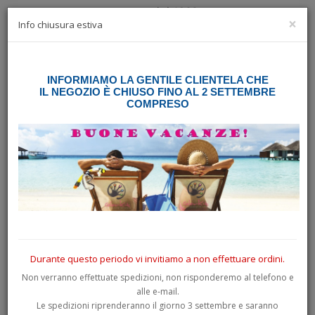
×
☰
Info chiusura estiva
INFORMIAMO LA GENTILE CLIENTELA CHE
Home
Ricerca
IL NEGOZIO È CHIUSO FINO AL 2 SETTEMBRE
COMPRESO
Ricerca
Ricerca:
Ricerca nelle sottocategorie
Ricerca in descrizione prodotto
Durante questo periodo vi invitiamo a non effettuare ordini.
Non verranno effettuate spedizioni, non risponderemo al telefono e
alle e-mail.
Le spedizioni riprenderanno il giorno 3 settembre e saranno
PRODOTTI CHE SODDISFANO I CRITERI