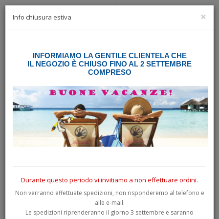
×
☰
Info chiusura estiva
INFORMIAMO LA GENTILE CLIENTELA CHE
Home
Ricerca
IL NEGOZIO È CHIUSO FINO AL 2 SETTEMBRE
COMPRESO
Ricerca
Ricerca:
Ricerca nelle sottocategorie
Ricerca in descrizione prodotto
Durante questo periodo vi invitiamo a non effettuare ordini.
Non verranno effettuate spedizioni, non risponderemo al telefono e
alle e-mail.
Le spedizioni riprenderanno il giorno 3 settembre e saranno
PRODOTTI CHE SODDISFANO I CRITERI