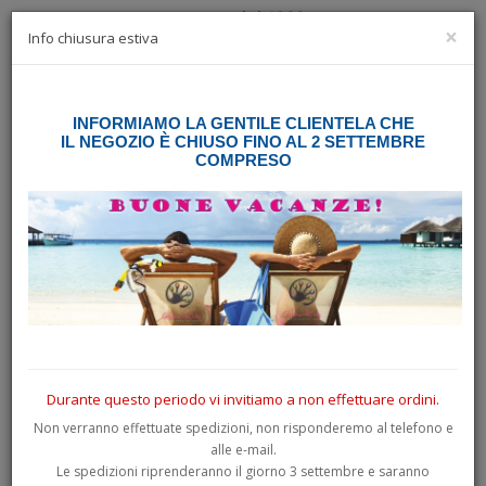
×
☰
Info chiusura estiva
INFORMIAMO LA GENTILE CLIENTELA CHE
Home
Ricerca
IL NEGOZIO È CHIUSO FINO AL 2 SETTEMBRE
COMPRESO
Ricerca
Ricerca:
Ricerca nelle sottocategorie
Ricerca in descrizione prodotto
Durante questo periodo vi invitiamo a non effettuare ordini.
Non verranno effettuate spedizioni, non risponderemo al telefono e
alle e-mail.
Le spedizioni riprenderanno il giorno 3 settembre e saranno
PRODOTTI CHE SODDISFANO I CRITERI