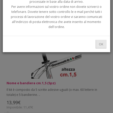
processate in base alla data di arrivo.
DI RICERCA
Per avere informazioni sul vostro ordine non dovete scriverci o
telefonare. Dovete tenere sotto controllo le e-mail perché tutti i
processi di lavorazione del vostro ordine vi saranno comunicati
ordinamento:
Mostra:
all'indirizzo di posta elettronica che avete inserito al momento
dell'ordine.
OK
Nome e bandiera cm.1,5 (5pz)
Il kit è composto da 5 scritte adesive uguali (o max. 60 lettere in
totale) e 5 bandierine. ..
13,99€
Imponibile: 11,47€