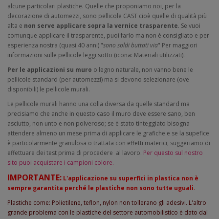
alcune particolari plastiche. Quelle che proponiamo noi, per la
decorazione di automezzi, sono pellicole CAST cioè quelle di qualità più
alta e
non serve applicare sopra la vernice trasparente
. Se vuoi
comunque applicare il trasparente, puoi farlo ma non è consigliato e per
esperienza nostra (quasi 40 anni) "
sono soldi buttati via
" Per maggiori
informazioni sulle pellicole leggi sotto (icona: Materiali utilizzati).
Per le applicazioni su muro
o legno naturale, non vanno bene le
pellicole standard (per automezzi) ma si devono selezionare (ove
disponibili) le pellicole murali.
Le pellicole murali hanno una colla diversa da quelle standard ma
precisiamo che anche in questo caso il muro deve essere sano, ben
asciutto, non unto e non polveroso; se è stato tinteggiato bisogna
attendere almeno un mese prima di applicare le grafiche e se la supefice
è particolarmente granulosa o trattata con effetti materici, suggeriamo di
effettuare dei test prima di procedere al lavoro.
Per questo sul nostro
sito puoi acquistare i campioni colore.
IMPORTANTE:
L'applicazione su superfici in plastica non è
sempre garantita perché le plastiche non sono tutte uguali.
Plastiche come: Polietilene, teflon, nylon non tollerano gli adesivi. L'altro
grande problema con le plastiche del settore automobilistico è dato dal