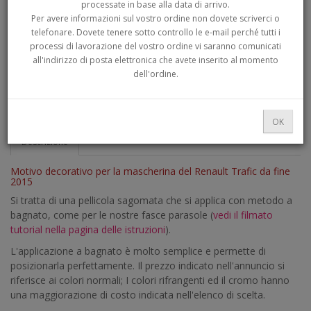
processate in base alla data di arrivo.
Per avere informazioni sul vostro ordine non dovete scriverci o
telefonare. Dovete tenere sotto controllo le e-mail perché tutti i
processi di lavorazione del vostro ordine vi saranno comunicati
all'indirizzo di posta elettronica che avete inserito al momento
dell'ordine.
OK
Descrizione
Motivo decorativo per la mascherina del Renault Trafic da fine
2015
Si tratta di una pellicola sagomata che si applica con metodo a
bagnato, come per le nostre fasce parasole (
vedi il filmato
tutorial nella pagina delle istruzioni
).
L'applicazione a bagnato è molto semplice e permette di
posizionarla perfettamente. Il prezzo indicato nell'annuncio si
riferisce ai colori normali; I colori rifrangenti ed il cromo hanno
una maggiorazione di costo indicata nell'elenco di scelta.