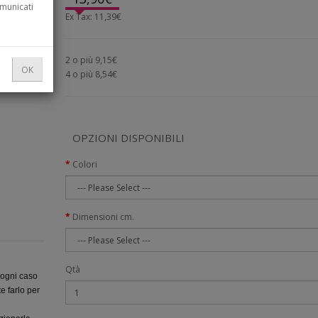
omunicati
Ex Tax: 11,39€
2 o più 9,15€
OK
4 o più 8,54€
OPZIONI DISPONIBILI
Colori
Dimensioni cm.
Qtà
 ogni caso
e farlo per