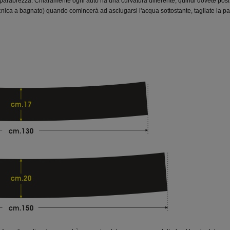
 parabrezza. Chiaramente ogni auto ha una curvatura differente, quindi dovete posi
nica a bagnato) quando comincerà ad asciugarsi l'acqua sottostante, tagliate la pa