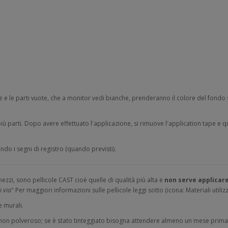
 e le parti vuote, che a monitor vedi bianche, prenderanno il colore del fondo s
 parti. Dopo avere effettuato l'applicazione, si rimuove l'application tape e qui
ndo i segni di registro (quando previsti).
ezzi, sono pellicole CAST cioè quelle di qualità più alta e
non serve applicare
i via
" Per maggiori informazioni sulle pellicole leggi sotto (icona: Materiali utilizz
e murali.
 non polveroso; se è stato tinteggiato bisogna attendere almeno un mese prima 