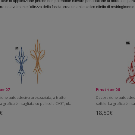
in fase di applicazione perchè non potendole curvare per adattarle al bordo del para
rre notevolmente l'altezza della fascia, crea un antiestetico effetto di restringimento
pe 07
Pinstripe 06
ione autoadesiva prespaziata, a tratto
Decorazione autoadesiv
La grafica è intagliata su pellicola CAST, ul..
sottile. La grafica è int
€
18,50€