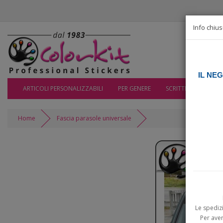
Info chius
IL NE
ARTICOLI PERSONALIZZABILI
PER GENERE
SCRITTE e NUMERI
Home
Fascia parasole universale
Le spediz
Per aver