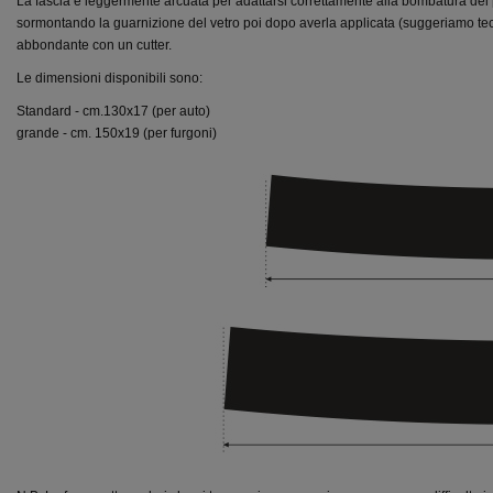
La fascia è leggermente arcuata per adattarsi correttamente alla bombatura dei
sormontando la guarnizione del vetro poi dopo averla applicata (suggeriamo tec
abbondante con un cutter.
Le dimensioni disponibili sono:
Standard - cm.130x17 (per auto)
grande - cm. 150x19 (per furgoni)