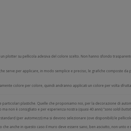
i un plotter su pellicola adesiva del colore scelto. Non hanno sfondo trasparente
 che serve per applicare, in modo semplice e preciso, le grafiche composte da più
atamente colore per colore, quindi andranno applicati un colore per volta sfrutta
une particolari plastiche. Quelle che proponiamo noi, per la decorazione di autom
o ma non è consigliato e per esperienza nostra (quasi 40 anni) "
sono soldi buttat
standard (per automezzi) ma si devono selezionare (ove disponibili) le pellicol
o che anche in questo caso il muro deve essere sano, ben asciutto, non unto e