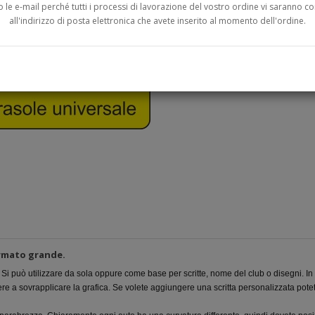
o le e-mail perché tutti i processi di lavorazione del vostro ordine vi saranno c
all'indirizzo di posta elettronica che avete inserito al momento dell'ordine.
ormato grande.
 Si può utilizzare da sola oppure come base per scritte, nome del club o disegni. In
e a sovrapplicare la grafica. Se volete aggiungere una scritta personalizzata potet