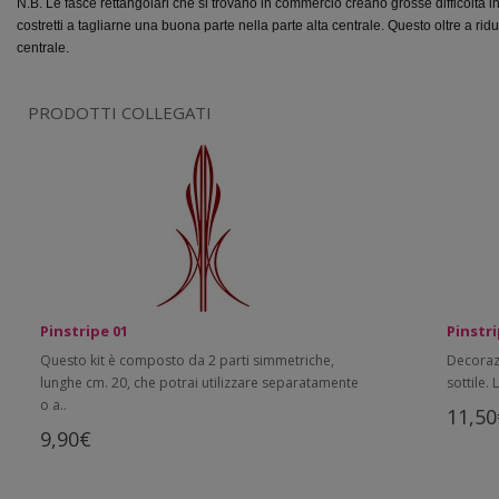
N.B. Le fasce rettangolari che si trovano in commercio creano grosse difficolta 
costretti a tagliarne una buona parte nella parte alta centrale. Questo oltre a ridu
centrale.
PRODOTTI COLLEGATI
Pinstripe 01
Pinstri
Questo kit è composto da 2 parti simmetriche,
Decoraz
lunghe cm. 20, che potrai utilizzare separatamente
sottile. 
o a..
11,50
9,90€