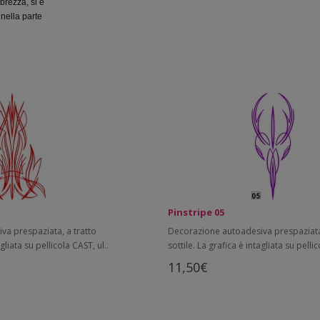
brezza, si è
 nella parte
Pinstripe 05
a prespaziata, a tratto
Decorazione autoadesiva prespaziata,
agliata su pellicola CAST, ul..
sottile. La grafica è intagliata su pellic
11,50€