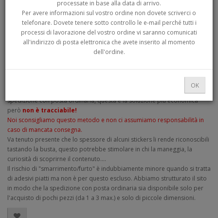
processate in base alla data di arrivo.
Per avere informazioni sul vostro ordine non dovete scriverci o
telefonare. Dovete tenere sotto controllo le e-mail perché tutti i
processi di lavorazione del vostro ordine vi saranno comunicati
all'indirizzo di posta elettronica che avete inserito al momento
dell'ordine.
Descrizione
La donna sexy dei camionisti in versione resinata.
OK
N.B.
Per gli articoli di piccole dimensioni è disponibile anche la
spedizione con posta ordinaria, questa è la soluzione più economica
però
non è tracciabile!
Noi sconsigliamo questo metodo e non ci assumiamo responsabilità in
caso di mancata consegna.
Va tenuto presente che lo spessore di alcuni stickers li rende riconoscibili
tastando la busta, questo potrebbe stimolare in chi la maneggia, la
curiosità di scoprirne il contenuto....
Il rischio di "smarrimento/furto" è indubbiamente minore quando si tratta
di adesivi piatti ma non è per questo escluso. Abbiamo strutturato il sito
in modo che la spedizione con posta ordinaria sia disponibile solo per
l'acquisto di pochi pezzi (da 1 a 3 max.) e solo di piccole dimensioni.